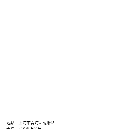
地點：上海市青浦區龍聯路
規模：410平方公尺