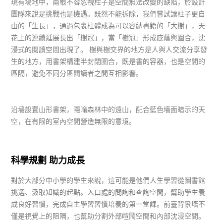
現有場地中，兩根不容忽視柱子是空間無法改變的缺陷，於設計
團隊來說是挑戰也是機遇。既然不能拆除，我們嘗試讓柱子更自
由的「生長」，通過包裹柱體成為可以容納書籍的「大樹」，天
花上的連續延展長出「樹冠」，當「樹冠」形成庇蔭與圍合，沈
浸式的閱讀空間出現了。 樹與樹交界的地方是人與人交流分享發
生的地方，用書架構建半封閉圍合，既是書的容器，也是空間的
區隔，避免不同分區閱讀者之間互相影響。
沿墻設置山形書架，隱喻森林中的遠山，配合藍色墻面暗示的天
空，在有限的室內空間營造無限的意境。
科學規劃 助力成長
對於大部分中小學的學生來說，這可能是他們人生學習從圖書館
挑選、汲取知識的起點。入口處的問詢和查詢空間，幫助學生養
成良好習慣，完成自主學習習慣培養的第一堂課。前臺背景墻不
僅是視覺上的阻隔，也幫助分割外部喧鬧空間和內部沈浸空間。