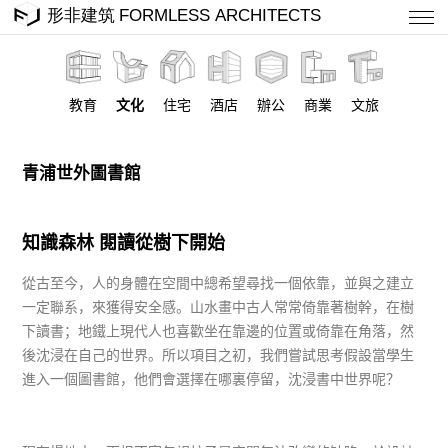
教育
文化
住宅
酒店
辦公
商業
文旅
青浦世外圖書館
知識森林 閱讀從樹下開始
從古至今，人的身體在空間中總希望尋找一個依靠，並與之建立
一定聯系，來獲得安全感。山水畫中古人常常倚靠著樹幹，在樹
下讀書；地鐵上現代人也喜歡坐在靠邊的位置或倚靠在角落，然
後沈浸在自己的世界。所以項目之初，我們嘗試思考假設當學生
進入一個圖書館，他們會選擇在哪裏停留，沈浸書中世界呢？