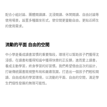
配合小組討論、團體閱讀課、沈浸閱讀、休閑閱讀、自由討論等
使用場景，設置多種圍坐形式，使空間更靈動自由，更貼近師生
的使用需求。
流動的平面 自由的空間
中小學是養成讀書習慣的重要階段，環境可以幫助孩子們獲得沈
浸感，在讀書和獲得知識中獲得快樂的正反饋，進而愛上讀書，
養成主動學習，終身學習的好習慣。我們希望借由這次的設計，
打破傳統圖書館規整布局和嚴肅氛圍，打造出一個孩子們輕松閱
讀、自由成長的學習環境，以流動的平面、自由的空間，滿足學
生們個性發展的無限可能性。