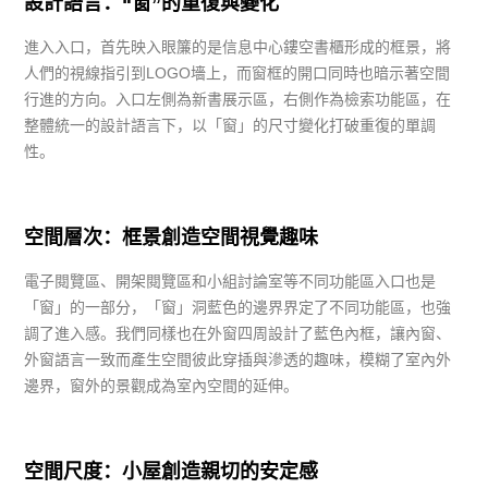
設計語言：“窗”的重復與變化
進入入口，首先映入眼簾的是信息中心鏤空書櫃形成的框景，將
人們的視線指引到LOGO墻上，而窗框的開口同時也暗示著空間
行進的方向。入口左側為新書展示區，右側作為檢索功能區，在
整體統一的設計語言下，以「窗」的尺寸變化打破重復的單調
性。
空間層次：框景創造空間視覺趣味
電子閱覽區、開架閱覽區和小組討論室等不同功能區入口也是
「窗」的一部分，「窗」洞藍色的邊界界定了不同功能區，也強
調了進入感。我們同樣也在外窗四周設計了藍色內框，讓內窗、
外窗語言一致而產生空間彼此穿插與滲透的趣味，模糊了室內外
邊界，窗外的景觀成為室內空間的延伸。
空間尺度：小屋創造親切的安定感