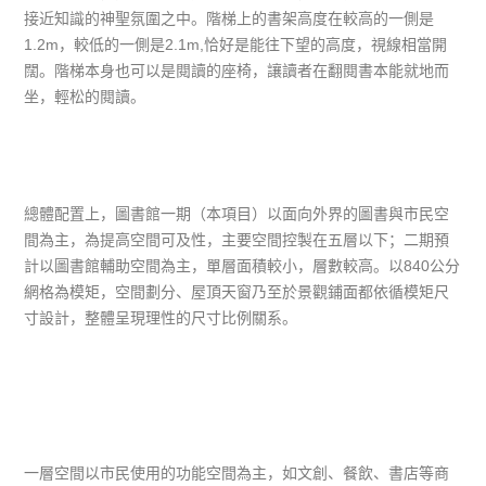
接近知識的神聖氛圍之中。階梯上的書架高度在較高的一側是
1.2m，較低的一側是2.1m,恰好是能往下望的高度，視線相當開
闊。階梯本身也可以是閱讀的座椅，讓讀者在翻閱書本能就地而
坐，輕松的閱讀。
總體配置上，圖書館一期（本項目）以面向外界的圖書與市民空
間為主，為提高空間可及性，主要空間控製在五層以下；二期預
計以圖書館輔助空間為主，單層面積較小，層數較高。以840公分
網格為模矩，空間劃分、屋頂天窗乃至於景觀鋪面都依循模矩尺
寸設計，整體呈現理性的尺寸比例關系。
一層空間以市民使用的功能空間為主，如文創、餐飲、書店等商