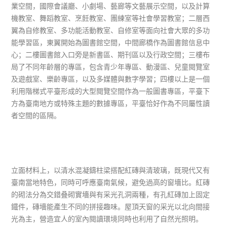
業空間，國際會議廳、小劇場、藝廊等文藝展示空間，以及計算
機教室、舞蹈教室、烹飪教室、團練室等社會學習教室；二層西
翼為自修教室、多功能活動教室、自修室等面向社會大眾的多功
能學習區，東翼開始為圖書館空間，中間廊橋作為圖書館信息中
心；二樓圖書館入口旁是新書區、期刊區以及行政空間；三樓布
局了不同年齡層的專區，包含青少年專區、動漫區、兒童閱覽室
及遊戲室、樂齡專區，以及多媒體與數字學習；四樓以上是一個
利用階梯式平臺形成的大型閱覽空間作為一般圖書專區，平臺下
方為臺南地方或特殊主題的數據專區，平臺恰好作為不同屬性讀
者空間的區隔。
立面材料上，以清水混凝鑄柱梁搭配紅磚與清玻璃，既現代又有
臺南當地特色，同時可呼應臺南氣候，避免過高的窗墻比。紅磚
的砌法分為交錯叠砌實墻與有采光孔洞兩種，有孔紅磚加上固定
鐵件，磚墻能產生不同的拼接趣味。屋頂天窗的采光以北向間接
光為主，營造宜人的室內閱讀環境同時也利用了自然光照明。