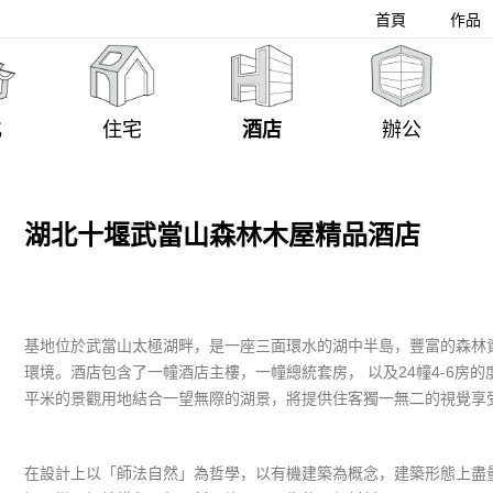
首頁
作品
化
住宅
酒店
辦公
湖北十堰武當山森林木屋精品酒店
基地位於武當山太極湖畔，是一座三面環水的湖中半島，豐富的森林
環境。酒店包含了一幢酒店主樓，一幢總統套房， 以及24幢4-6房的
平米的景觀用地結合一望無際的湖景，將提供住客獨一無二的視覺享
在設計上以「師法自然」為哲學，以有機建築為概念，建築形態上盡