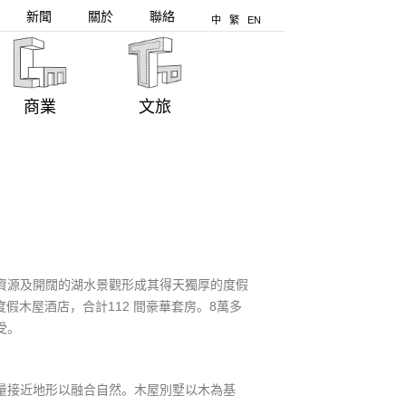
新聞
關於
聯絡
中
繁
EN
商業
文旅
資源及開闊的湖水景觀形成其得天獨厚的度假
度假木屋酒店，合計112 間豪華套房。8萬多
受。
量接近地形以融合自然。木屋別墅以木為基