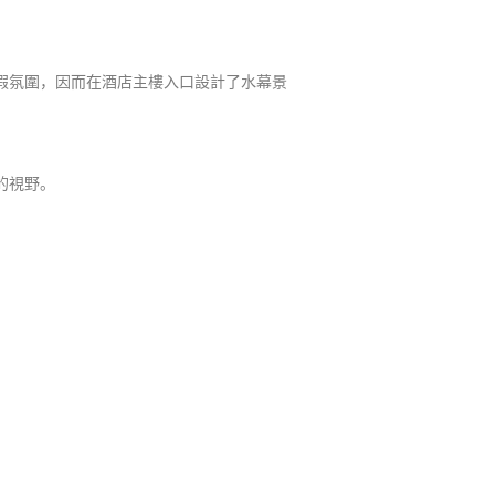
假氛圍，因而在酒店主樓入口設計了水幕景
的視野。