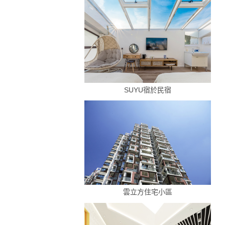
SUYU宿於民宿
雲立方住宅小區