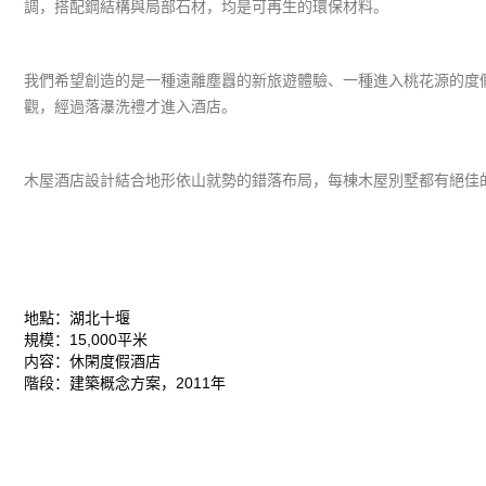
調，搭配鋼結構與局部石材，均是可再生的環保材料。
我們希望創造的是一種遠離塵囂的新旅遊體驗、一種進入桃花源的度
觀，經過落瀑洗禮才進入酒店。
木屋酒店設計結合地形依山就勢的錯落布局，每棟木屋別墅都有絕佳
地點：湖北十堰
規模：15,000平米
内容：休閑度假酒店
階段：建築概念方案，2011年