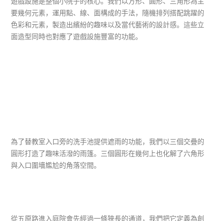
遊戲設施是整個小院子的核心。我們以方形、圓形、三角形為主
要幾何元素，運用點、線、面構成的手法，隨機排列搭配跳躍的
色彩和元素，製造出繽紛的趣味以及當代藝術的設計感。這些立
面造型同時也對應了遊戲設施豐富的功能。
為了替教室入口旁的洗手池提供遮雨的功能，我們以三個交疊的
圓形打造了趣味活潑的雨篷。三個圓形在幾何上也化解了六角形
與入口圍墻尷尬的角落空間。
從五原路進入庭院會先經過一條狹長的通道，我們把它定義為創