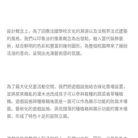
設計概念上，為了回應法國學校文化的淵源以及法租界法式建築
的風格，我們以印象派的像素概念為出發點，融入當代裝飾藝
術，結合鮮明的色彩和豐富的幾何圖形，為整個校園帶來了繽紛
活潑的意向，呈現出充滿藝術感的氛圍。
為了最大化兒童活動空間，我們把遊戲設施結合綠化靠墻設置，
並將原來雜亂的灌木池改成孩子可以參與栽種的蔬菜香草種植
箱。遊戲設施與種植箱後面是一面可以作為展示功能的防腐木墻
面。藝術化的遊戲設施、高低錯落的種植箱與展示功能的實木墻
面，形成了特色十足的庭院立面。