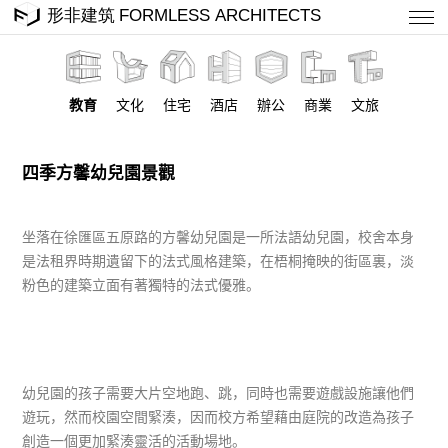
教育
文化
住宅
酒店
辦公
商業
文旅
四季方馨幼兒園景觀
坐落在徐匯區五原路的方馨幼兒園是一所法語幼兒園，校舍本身
是法租界時期遺留下的法式風格建築，在梧桐掩映的街區裏，淡
粉色的建築立面有著獨特的法式優雅。
幼兒園的孩子需要大片空地跑、跳，同時也需要遊戲設施讓他們
遊玩，然而校園空間緊湊，因而校方希望藉由庭院的改造為孩子
創造一個更加緊湊靈活的活動場地。