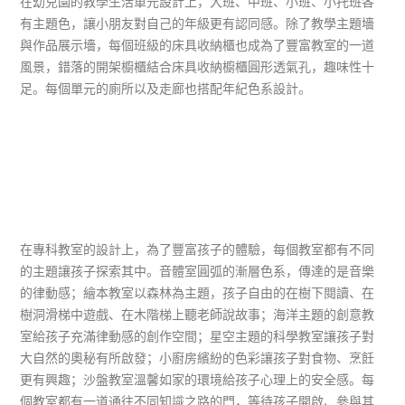
在幼兒園的教學生活單元設計上，大班、中班、小班、小托班各
有主題色，讓小朋友對自己的年級更有認同感。除了教學主題墻
與作品展示墻，每個班級的床具收納櫃也成為了豐富教室的一道
風景，錯落的開架櫥櫃結合床具收納櫥櫃圓形透氣孔，趣味性十
足。每個單元的廁所以及走廊也搭配年紀色系設計。
在專科教室的設計上，為了豐富孩子的體驗，每個教室都有不同
的主題讓孩子探索其中。音體室圓弧的漸層色系，傳達的是音樂
的律動感；繪本教室以森林為主題，孩子自由的在樹下閱讀、在
樹洞滑梯中遊戲、在木階梯上聽老師說故事；海洋主題的創意教
室給孩子充滿律動感的創作空間；星空主題的科學教室讓孩子對
大自然的奧秘有所啟發；小廚房繽紛的色彩讓孩子對食物、烹飪
更有興趣；沙盤教室溫馨如家的環境給孩子心理上的安全感。每
個教室都有一道通往不同知識之路的門，等待孩子開啟、參與其