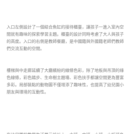
入口左側設計了一個結合魚缸的接待櫃臺，讓孩子一進入室內空
間就有趣味的探索學習主題。櫃臺的設計同時考慮了大人與孩子
的高度。入口的右側是教師餐廳，是中國籍與外國籍老師們教師
們交流互動的空間。
樓梯與中走廊延續了大廳繽紛的線條色彩，除了地板與吊頂的綠
色線條，彩色踏步、生命樹主題墻、彩色扶手都讓空間更為豐富
多彩。局部裝點的動物圖不僅增添了趣味性，也提高了幼兒園小
朋友與環境的互動性。